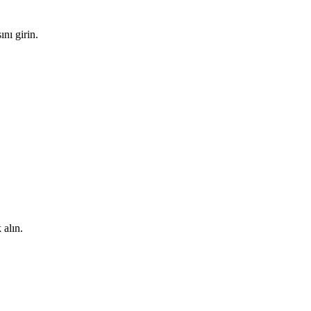
nı girin.
.
alın.