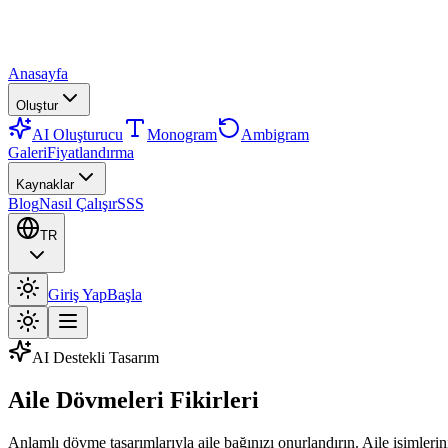
Anasayfa
Oluştur
AI Oluşturucu
Monogram
Ambigram
Galeri
Fiyatlandırma
Kaynaklar
Blog
Nasıl Çalışır
SSS
TR
Giriş Yap
Başla
AI Destekli Tasarım
Aile Dövmeleri Fikirleri
Anlamlı dövme tasarımlarıyla aile bağınızı onurlandırın. Aile isimlerini