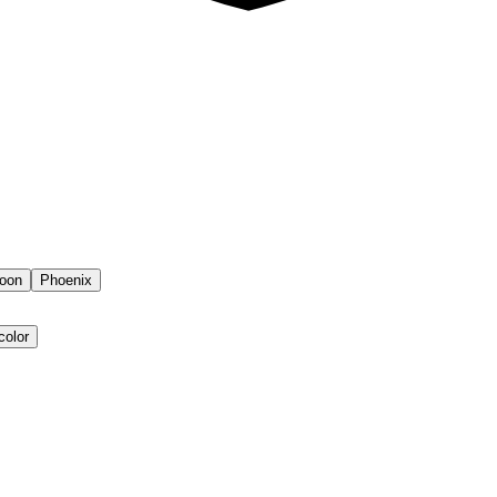
oon
Phoenix
color