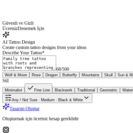
Güvenli ve Gizli
Ücretsiz
Denemek İçin
AI Tattoo Design
Create custom tattoo designs from your ideas
Describe Your Tattoo
*
68
/
500
Wolf & Moon
Rose
Dragon
Butterfly
Mountains
Skull
Sun & M
Stil
Minimalist
Fine Line
Blackwork
Traditional
Geometric
Water
Any / Not Sure · Medium · Black & White
Tasarım Oluştur
Oluşturmak için ücretsiz hesap gereklidir