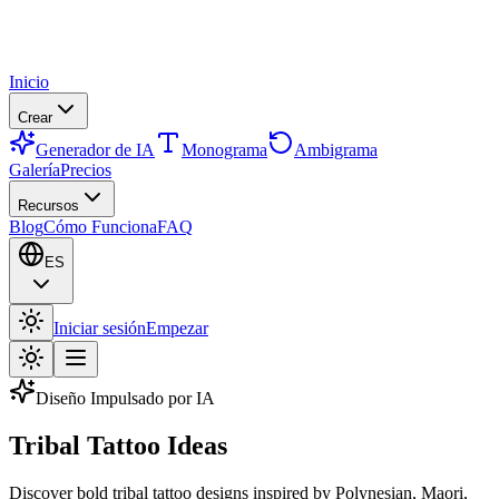
Inicio
Crear
Generador de IA
Monograma
Ambigrama
Galería
Precios
Recursos
Blog
Cómo Funciona
FAQ
ES
Iniciar sesión
Empezar
Diseño Impulsado por IA
Tribal Tattoo Ideas
Discover bold tribal tattoo designs inspired by Polynesian, Maori,