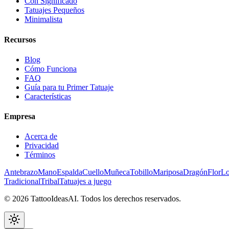
Con Significado
Tatuajes Pequeños
Minimalista
Recursos
Blog
Cómo Funciona
FAQ
Guía para tu Primer Tatuaje
Características
Empresa
Acerca de
Privacidad
Términos
Antebrazo
Mano
Espalda
Cuello
Muñeca
Tobillo
Mariposa
Dragón
Flor
L
Tradicional
Tribal
Tatuajes a juego
© 2026 TattooIdeasAI. Todos los derechos reservados.