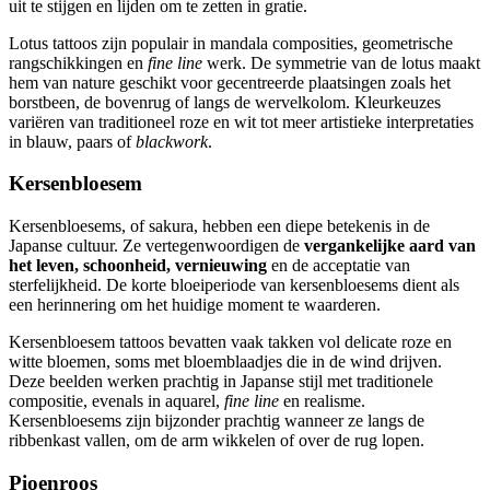
uit te stijgen en lijden om te zetten in gratie.
Lotus tattoos zijn populair in mandala composities, geometrische
rangschikkingen en
fine line
werk. De symmetrie van de lotus maakt
hem van nature geschikt voor gecentreerde plaatsingen zoals het
borstbeen, de bovenrug of langs de wervelkolom. Kleurkeuzes
variëren van traditioneel roze en wit tot meer artistieke interpretaties
in blauw, paars of
blackwork
.
Kersenbloesem
Kersenbloesems, of sakura, hebben een diepe betekenis in de
Japanse cultuur. Ze vertegenwoordigen de
vergankelijke aard van
het leven, schoonheid, vernieuwing
en de acceptatie van
sterfelijkheid. De korte bloeiperiode van kersenbloesems dient als
een herinnering om het huidige moment te waarderen.
Kersenbloesem tattoos bevatten vaak takken vol delicate roze en
witte bloemen, soms met bloemblaadjes die in de wind drijven.
Deze beelden werken prachtig in Japanse stijl met traditionele
compositie, evenals in aquarel,
fine line
en realisme.
Kersenbloesems zijn bijzonder prachtig wanneer ze langs de
ribbenkast vallen, om de arm wikkelen of over de rug lopen.
Pioenroos