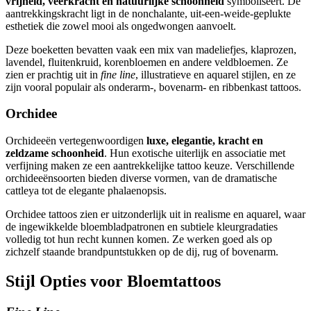
vrijheid, veerkracht en natuurlijke schoonheid
symboliseert. De
aantrekkingskracht ligt in de nonchalante, uit-een-weide-geplukte
esthetiek die zowel mooi als ongedwongen aanvoelt.
Deze boeketten bevatten vaak een mix van madeliefjes, klaprozen,
lavendel, fluitenkruid, korenbloemen en andere veldbloemen. Ze
zien er prachtig uit in
fine line
, illustratieve en aquarel stijlen, en ze
zijn vooral populair als onderarm-, bovenarm- en ribbenkast tattoos.
Orchidee
Orchideeën vertegenwoordigen
luxe, elegantie, kracht en
zeldzame schoonheid
. Hun exotische uiterlijk en associatie met
verfijning maken ze een aantrekkelijke tattoo keuze. Verschillende
orchideeënsoorten bieden diverse vormen, van de dramatische
cattleya tot de elegante phalaenopsis.
Orchidee tattoos zien er uitzonderlijk uit in realisme en aquarel, waar
de ingewikkelde bloembladpatronen en subtiele kleurgradaties
volledig tot hun recht kunnen komen. Ze werken goed als op
zichzelf staande brandpuntstukken op de dij, rug of bovenarm.
Stijl Opties voor Bloemtattoos