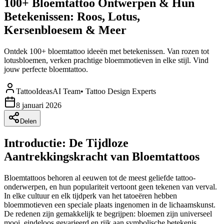
100+ Bloemtattoo Ontwerpen & Hun
Betekenissen: Roos, Lotus,
Kersenbloesem & Meer
Ontdek 100+ bloemtattoo ideeën met betekenissen. Van rozen tot
lotusbloemen, verken prachtige bloemmotieven in elke stijl. Vind
jouw perfecte bloemtattoo.
TattooIdeasAI Team
•
Tattoo Design Experts
8 januari 2026
Delen
Introductie: De Tijdloze
Aantrekkingskracht van Bloemtattoos
Bloemtattoos behoren al eeuwen tot de meest geliefde tattoo-
onderwerpen, en hun populariteit vertoont geen tekenen van verval.
In elke cultuur en elk tijdperk van het tatoeëren hebben
bloemmotieven een speciale plaats ingenomen in de lichaamskunst.
De redenen zijn gemakkelijk te begrijpen: bloemen zijn universeel
mooi, eindeloos gevarieerd en rijk aan symbolische betekenis.