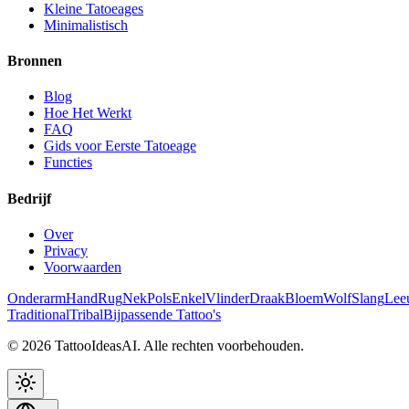
Kleine Tatoeages
Minimalistisch
Bronnen
Blog
Hoe Het Werkt
FAQ
Gids voor Eerste Tatoeage
Functies
Bedrijf
Over
Privacy
Voorwaarden
Onderarm
Hand
Rug
Nek
Pols
Enkel
Vlinder
Draak
Bloem
Wolf
Slang
Lee
Traditional
Tribal
Bijpassende Tattoo's
© 2026 TattooIdeasAI. Alle rechten voorbehouden.