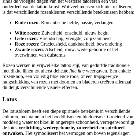
sinds de vroegste dagen van het westerse tatoeëren een vast
onderdeel van de tattoo kunst. Wat veel mensen zich niet realiseren,
is dat verschillende rozenkleuren verschillende betekenissen hebben:
Rode rozen
: Romantische liefde, passie, verlangen
Witte rozen
: Zuiverheid, onschuld, nieuw begin
Gele rozen
: Vriendschap, vreugde, zorgzaamheid
Roze rozen
: Gracieusheid, dankbaarheid, bewondering
Zwarte rozen
: Afscheid, rouw, wedergeboorte of het
overwinnen van duisternis
Rozen werken in vrijwel elke tattoo stijl, van gedurfde traditionele
met dikke lijnen tot uiterst delicate
fine line
weergaven. Een enkele
rozenknop, een volledig bloeiende roos, of een trapsgewijze
rangschikking van rozen met doornen en bladeren creëren allemaal
duidelijk verschillende visuele effecten.
Lotus
De lotusbloem heeft een diepe spirituele betekenis in verschillende
culturen, met name in het boeddhisme en hindoeïsme. Groeiend van
modderig water tot bloei in ongerepte schoonheid, vertegenwoordigt
de lotus
verlichting, wedergeboorte, zuiverheid en spiritueel
ontwaken
. Het symboliseert het vermogen om boven tegenslagen