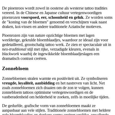
De pioenroos wordt zowel in oosterse als westerse tattoo tradities
vereerd. In de Chinese en Japanse cultuur vertegenwoordigen
pioenrozen
voorspoed, eer, schoonheid en geluk
. Ze worden soms
de "koning van de bloemen" genoemd en verschijnen vaak naast
draken, koi-vissen en andere traditionele Aziatische motieven.
Pioenrozen zijn van nature opzichtige bloemen met lagen
weelderige, gekrulde bloemblaadjes, waardoor ze ideaal zijn voor
gedetailleerd, grootschalig tattoo werk. Ze zien er spectaculair uit in
neo-traditional
stijl met rijke, verzadigde kleuren, evenals in
blackwork
waarbij de ingewikkelde bloemblaadjeslagen een
dramatisch contrast creëren.
Zonnebloem
Zonnebloemen stralen warmte en positiviteit uit. Ze symboliseren
vreugde, loyaliteit, aanbidding
en het nastreven van licht. Net
zoals zonnebloemen zich draaien om de zon te volgen, kunnen
zonnebloem tattoos optimisme vertegenwoordigen en de
vastberadenheid om helderheid te zoeken, zelfs in moeilijke tijden.
De gedurfde, grafische vorm van zonnebloemen maakt ze
aanpasbaar aan vele stijlen. Traditionele zonnebloemen met heldere
gele bloemblaadjes en donkere centra creëren vrolijke, opvallende