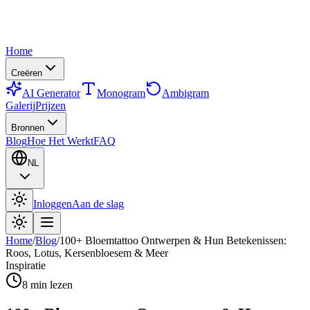
Home
Creëren
AI Generator
Monogram
Ambigram
Galerij
Prijzen
Bronnen
Blog
Hoe Het Werkt
FAQ
NL
Inloggen
Aan de slag
Home
/
Blog
/
100+ Bloemtattoo Ontwerpen & Hun Betekenissen:
Roos, Lotus, Kersenbloesem & Meer
Inspiratie
8
min lezen