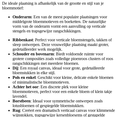
De ideale plaatsing is afhankelijk van de grootte en stijl van je
bloemmotief:
Onderarm
: Een van de meest populaire plaatsingen voor
middelgrote bloemmotieven en boeketten. De natuurlijke
vorm van de onderarm vormt een aanvulling op verticale
stengels en trapsgewijze rangschikkingen.
Ribbenkast
: Perfect voor verticale bloemstengels, takken of
sleep ontwerpen. Deze vrouwelijke plaatsing maakt groter,
gedetailleerder werk mogelijk.
Schouder en bovenarm
: Biedt voldoende ruimte voor
grotere composities zoals volledige pioenroos clusters of roos
rangschikkingen met meerdere bloemen.
Dij
: Een royaal canvas, ideaal voor grote, gedetailleerde
bloemstukken in elke stijl.
Pols en enkel
: Geschikt voor kleine, delicate enkele bloemen
of minimalistische bloemmotieven.
Achter het oor
: Een discrete plek voor kleine
bloemmotieven, perfect voor een enkele bloem of klein takje
lavendel.
Borstbeen
: Ideaal voor symmetrische ontwerpen zoals
lotusbloemen of gespiegelde bloemstukken.
Rug
: Creëert een dramatisch verticaal canvas voor klimmende
wijnstokken, trapsgewijze kersenbloesems of gestapelde