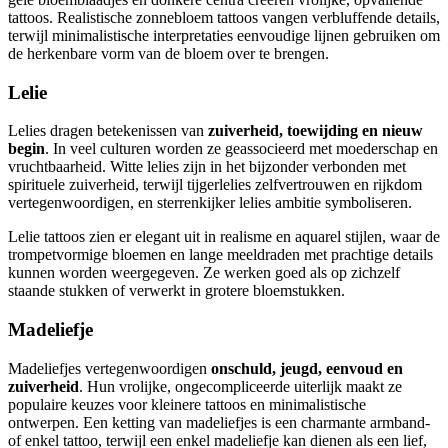
tattoos. Realistische zonnebloem tattoos vangen verbluffende details,
terwijl minimalistische interpretaties eenvoudige lijnen gebruiken om
de herkenbare vorm van de bloem over te brengen.
Lelie
Lelies dragen betekenissen van
zuiverheid, toewijding en nieuw
begin
. In veel culturen worden ze geassocieerd met moederschap en
vruchtbaarheid. Witte lelies zijn in het bijzonder verbonden met
spirituele zuiverheid, terwijl tijgerlelies zelfvertrouwen en rijkdom
vertegenwoordigen, en sterrenkijker lelies ambitie symboliseren.
Lelie tattoos zien er elegant uit in realisme en aquarel stijlen, waar de
trompetvormige bloemen en lange meeldraden met prachtige details
kunnen worden weergegeven. Ze werken goed als op zichzelf
staande stukken of verwerkt in grotere bloemstukken.
Madeliefje
Madeliefjes vertegenwoordigen
onschuld, jeugd, eenvoud en
zuiverheid
. Hun vrolijke, ongecompliceerde uiterlijk maakt ze
populaire keuzes voor kleinere tattoos en minimalistische
ontwerpen. Een ketting van madeliefjes is een charmante armband-
of enkel tattoo, terwijl een enkel madeliefje kan dienen als een lief,