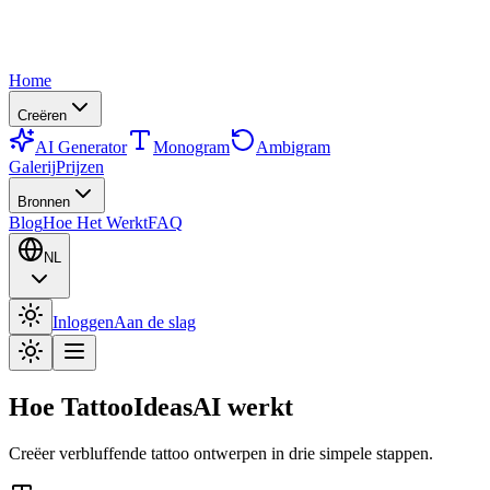
Home
Creëren
AI Generator
Monogram
Ambigram
Galerij
Prijzen
Bronnen
Blog
Hoe Het Werkt
FAQ
NL
Inloggen
Aan de slag
Hoe TattooIdeasAI werkt
Creëer verbluffende tattoo ontwerpen in drie simpele stappen.