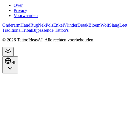
Over
Privacy
Voorwaarden
Onderarm
Hand
Rug
Nek
Pols
Enkel
Vlinder
Draak
Bloem
Wolf
Slang
Lee
Traditional
Tribal
Bijpassende Tattoo's
© 2026 TattooIdeasAI. Alle rechten voorbehouden.
NL