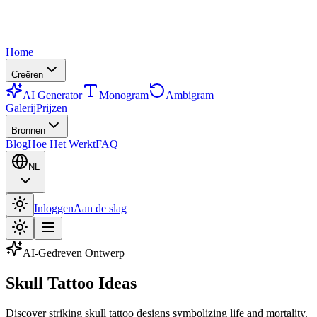
Home
Creëren
AI Generator
Monogram
Ambigram
Galerij
Prijzen
Bronnen
Blog
Hoe Het Werkt
FAQ
NL
Inloggen
Aan de slag
AI-Gedreven Ontwerp
Skull Tattoo Ideas
Discover striking skull tattoo designs symbolizing life and mortality.