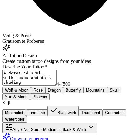
Veilig & Privé
Gratis
om te Proberen
AI Tattoo Design
Create custom tattoo designs from your ideas
Describe Your Tattoo
*
44
/
500
Wolf & Moon
Rose
Dragon
Butterfly
Mountains
Skull
Sun & Moon
Phoenix
Stijl
Minimalist
Fine Line
Blackwork
Traditional
Geometric
Watercolor
Any / Not Sure · Medium · Black & White
Ontwerp genereren