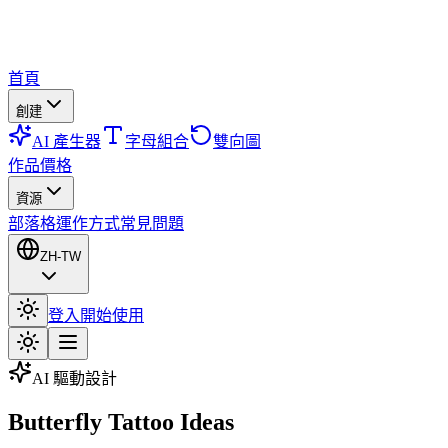
首頁
創建
AI 產生器
字母組合
雙向圖
作品
價格
資源
部落格
運作方式
常見問題
ZH-TW
登入
開始使用
AI 驅動設計
Butterfly Tattoo Ideas