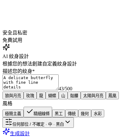
安全且私密
免費
試用
AI 紋身設計
根據您的想法創建自定義紋身設計
描述您的紋身
*
43
/
500
狼與月亮
玫瑰
龍
蝴蝶
山
骷髏
太陽與月亮
鳳凰
風格
極簡主義
精細線條
黑工
傳統
幾何
水彩
任何部位 / 不確定 · 中 · 黑白
生成設計