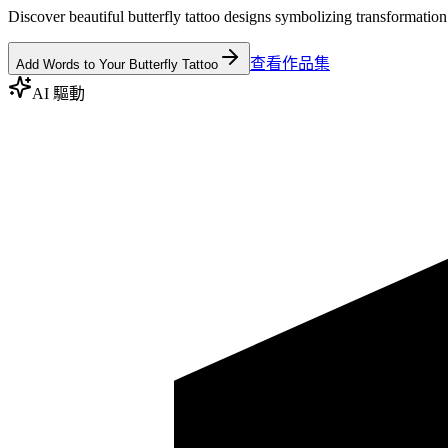
Discover beautiful butterfly tattoo designs symbolizing transformatio
查看作品集
Add Words to Your Butterfly Tattoo
AI 驅動