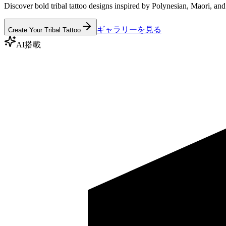
Discover bold tribal tattoo designs inspired by Polynesian, Maori, and
ギャラリーを見る
Create Your Tribal Tattoo
AI搭載