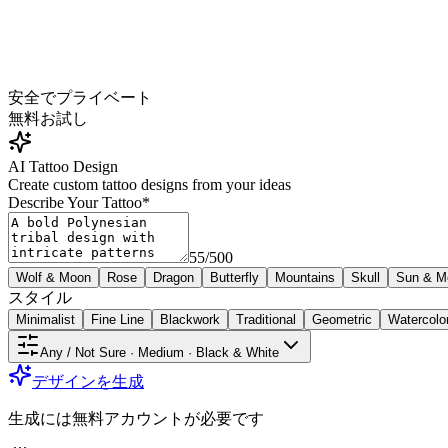
安全でプライベート
無料
お試し
AI Tattoo Design
Create custom tattoo designs from your ideas
Describe Your Tattoo
*
55
/
500
Wolf & Moon
Rose
Dragon
Butterfly
Mountains
Skull
Sun & M
スタイル
Minimalist
Fine Line
Blackwork
Traditional
Geometric
Watercolo
Any / Not Sure · Medium · Black & White
デザインを生成
生成には無料アカウントが必要です