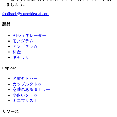
しましょう。
feedback@tattooideasai.com
製品
AIジェネレーター
モノグラム
アンビグラム
料金
ギャラリー
Explore
名前タトゥー
カップルタトゥー
意味のあるタトゥー
小さいタトゥー
ミニマリスト
リソース