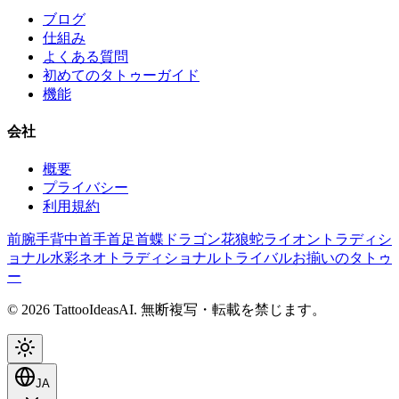
ブログ
仕組み
よくある質問
初めてのタトゥーガイド
機能
会社
概要
プライバシー
利用規約
前腕
手
背中
首
手首
足首
蝶
ドラゴン
花
狼
蛇
ライオン
トラディシ
ョナル
水彩
ネオトラディショナル
トライバル
お揃いのタトゥ
ー
© 2026 TattooIdeasAI. 無断複写・転載を禁じます。
JA