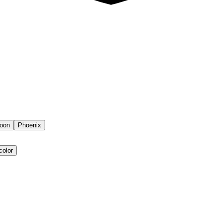
oon
Phoenix
color