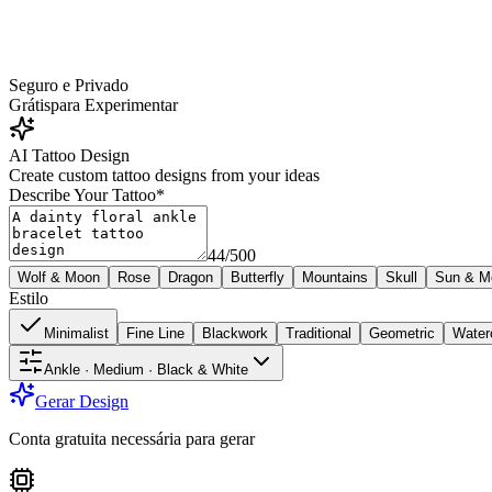
Seguro e Privado
Grátis
para Experimentar
AI Tattoo Design
Create custom tattoo designs from your ideas
Describe Your Tattoo
*
44
/
500
Wolf & Moon
Rose
Dragon
Butterfly
Mountains
Skull
Sun & M
Estilo
Minimalist
Fine Line
Blackwork
Traditional
Geometric
Water
Ankle · Medium · Black & White
Gerar Design
Conta gratuita necessária para gerar