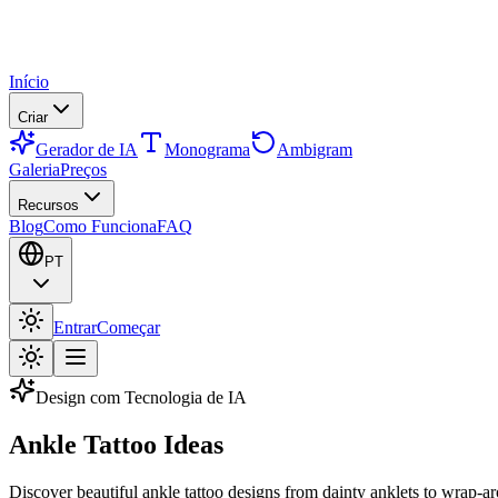
Início
Criar
Gerador de IA
Monograma
Ambigram
Galeria
Preços
Recursos
Blog
Como Funciona
FAQ
PT
Entrar
Começar
Design com Tecnologia de IA
Ankle Tattoo Ideas
Discover beautiful ankle tattoo designs from dainty anklets to wrap-ar