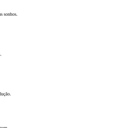
us sonhos.
.
lução.
agem