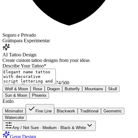
Seguro e Privado
Grátis
para Experimentar
AI Tattoo Design
Create custom tattoo designs from your ideas
Describe Your Tattoo
*
74
/
500
Wolf & Moon
Rose
Dragon
Butterfly
Mountains
Skull
Sun & Moon
Phoenix
Estilo
Minimalist
Fine Line
Blackwork
Traditional
Geometric
Watercolor
Any / Not Sure · Medium · Black & White
Gerar Design