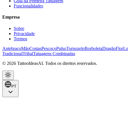
Guia da Primeira Tatuagem
Funcionalidades
Empresa
Sobre
Privacidade
Termos
Antebraço
Mão
Costas
Pescoço
Pulso
Tornozelo
Borboleta
Dragão
Flor
Lo
Tradicional
Tribal
Tatuagens Combinadas
© 2026 TattooIdeasAI. Todos os direitos reservados.
PT