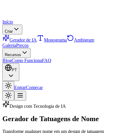
Início
Criar
Gerador de IA
Monograma
Ambigram
Galeria
Preços
Recursos
Blog
Como Funciona
FAQ
PT
Entrar
Começar
Design com Tecnologia de IA
Gerador de Tatuagens de Nome
Transforme qualquer nome em um design de tatuagem