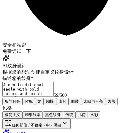
安全和私密
免费
尝试一下
AI纹身设计
根据您的想法创建自定义纹身设计
描述您的纹身
*
59
/
500
狼与月亮
玫瑰
龙
蝴蝶
山脉
骷髅
太阳与月亮
凤凰
风格
极简主义
精细线条
黑色纹身
传统
几何
水彩
任何部位 / 不确定 · 中 · 黑白