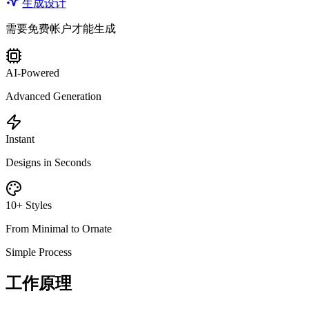
生成设计
需要免费帐户才能生成
AI-Powered
Advanced Generation
Instant
Designs in Seconds
10+ Styles
From Minimal to Ornate
Simple Process
工作原理