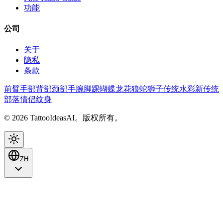
功能
公司
关于
隐私
条款
前臂
手部
背部
颈部
手腕
脚踝
蝴蝶
龙
花
狼
蛇
狮子
传统
水彩
新传统
部落
情侣纹身
© 2026 TattooIdeasAI。版权所有。
ZH