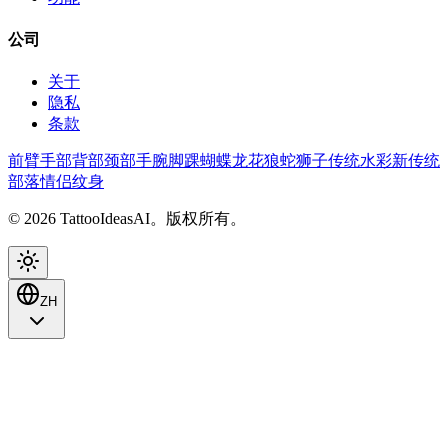
公司
关于
隐私
条款
前臂
手部
背部
颈部
手腕
脚踝
蝴蝶
龙
花
狼
蛇
狮子
传统
水彩
新传统
部落
情侣纹身
© 2026 TattooIdeasAI。版权所有。
ZH