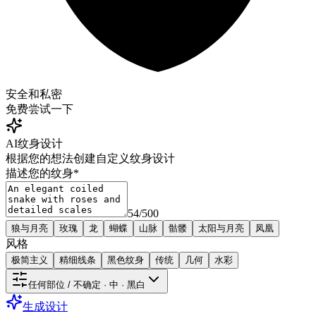
安全和私密
免费
尝试一下
AI纹身设计
根据您的想法创建自定义纹身设计
描述您的纹身
*
54
/
500
狼与月亮
玫瑰
龙
蝴蝶
山脉
骷髅
太阳与月亮
凤凰
风格
极简主义
精细线条
黑色纹身
传统
几何
水彩
任何部位 / 不确定 · 中 · 黑白
生成设计