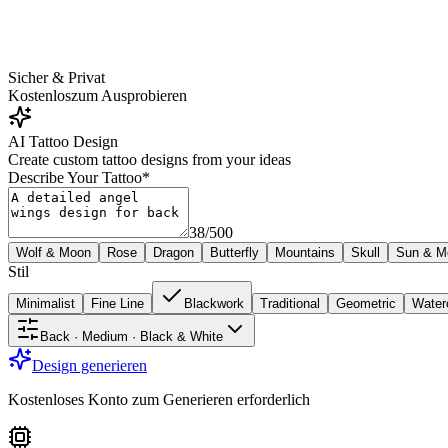
Sicher & Privat
Kostenlos
zum Ausprobieren
AI Tattoo Design
Create custom tattoo designs from your ideas
Describe Your Tattoo
*
38
/
500
Wolf & Moon
Rose
Dragon
Butterfly
Mountains
Skull
Sun & M
Stil
Minimalist
Fine Line
Blackwork
Traditional
Geometric
Water
Back · Medium · Black & White
Design generieren
Kostenloses Konto zum Generieren erforderlich