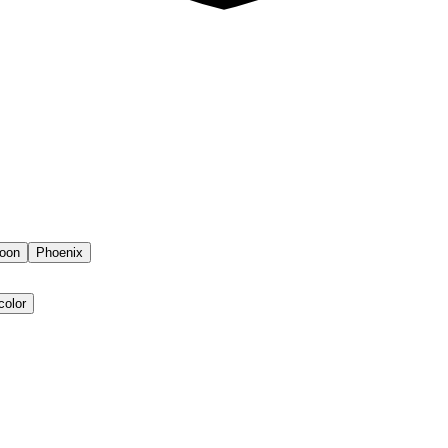
oon
Phoenix
color