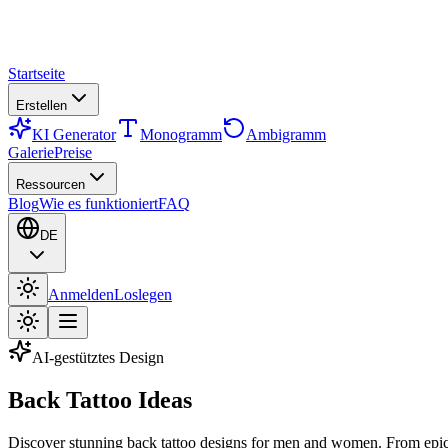
Startseite
Erstellen
KI Generator
Monogramm
Ambigramm
Galerie
Preise
Ressourcen
Blog
Wie es funktioniert
FAQ
DE
Anmelden
Loslegen
AI-gestütztes Design
Back Tattoo Ideas
Discover stunning back tattoo designs for men and women. From epic fu