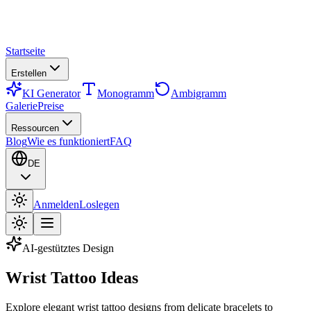
Startseite
Erstellen
KI Generator
Monogramm
Ambigramm
Galerie
Preise
Ressourcen
Blog
Wie es funktioniert
FAQ
DE
Anmelden
Loslegen
AI-gestütztes Design
Wrist Tattoo Ideas
Explore elegant wrist tattoo designs from delicate bracelets to