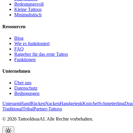
Bedeutungsvoll
Kleine Tattoos
Minimalistisch
Ressourcen
Blog
Wie es funktioniert
FAQ
Ratgeber für das erste Tattoo
Funktionen
Unternehmen
Über uns
Datenschutz
Bedingungen
Unterarm
Hand
Rücken
Nacken
Handgelenk
Knöchel
Schmetterling
Dra
Traditional
Tribal
Partner-Tattoos
© 2026 TattooIdeasAI. Alle Rechte vorbehalten.