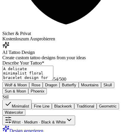
Sicher & Privat
Kostenlos
zum Ausprobieren
AI Tattoo Design
Create custom tattoo designs from your ideas
Describe Your Tattoo
*
54
/
500
Wolf & Moon
Rose
Dragon
Butterfly
Mountains
Skull
Sun & Moon
Phoenix
Stil
Minimalist
Fine Line
Blackwork
Traditional
Geometric
Watercolor
Wrist · Medium · Black & White
Design generieren