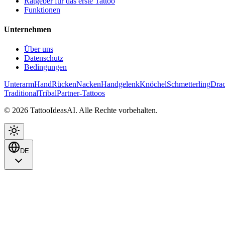
Ratgeber für das erste Tattoo
Funktionen
Unternehmen
Über uns
Datenschutz
Bedingungen
Unterarm
Hand
Rücken
Nacken
Handgelenk
Knöchel
Schmetterling
Dra
Traditional
Tribal
Partner-Tattoos
© 2026 TattooIdeasAI. Alle Rechte vorbehalten.
DE