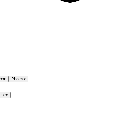
oon
Phoenix
color