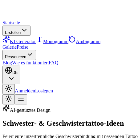
Startseite
Erstellen
KI Generator
Monogramm
Ambigramm
Galerie
Preise
Ressourcen
Blog
Wie es funktioniert
FAQ
DE
Anmelden
Loslegen
AI-gestütztes Design
Schwester- & Geschwistertattoo-Ideen
Feiert eure unzertrennliche Geschwisterbindung mit passenden Tatto