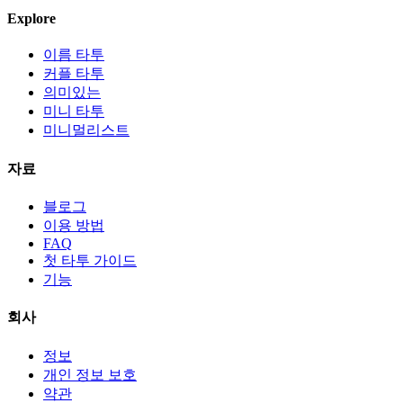
Explore
이름 타투
커플 타투
의미있는
미니 타투
미니멀리스트
자료
블로그
이용 방법
FAQ
첫 타투 가이드
기능
회사
정보
개인 정보 보호
약관