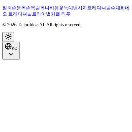
팔뚝
손
등
목
손목
발목
나비
용
꽃
늑대
뱀
사자
트래디셔널
수채화
네
오 트래디셔널
트라이벌
커플 타투
© 2026 TattooIdeasAI. All rights reserved.
KO