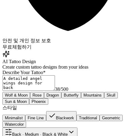
안전 및 개인 정보 보호
무료
체험하기
AI Tattoo Design
Create custom tattoo designs from your ideas
Describe Your Tattoo
*
38
/
500
Wolf & Moon
Rose
Dragon
Butterfly
Mountains
Skull
Sun & Moon
Phoenix
스타일
Minimalist
Fine Line
Blackwork
Traditional
Geometric
Watercolor
Back · Medium · Black & White