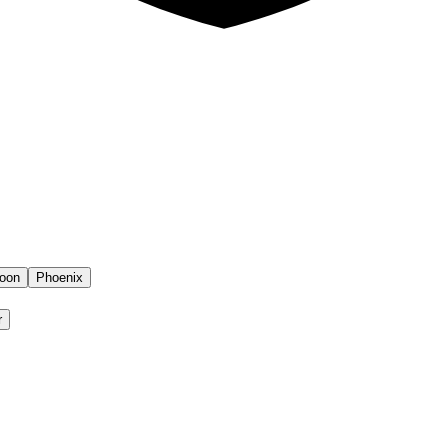
oon
Phoenix
r