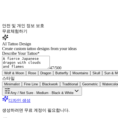
안전 및 개인 정보 보호
무료
체험하기
AI Tattoo Design
Create custom tattoo designs from your ideas
Describe Your Tattoo
*
47
/
500
Wolf & Moon
Rose
Dragon
Butterfly
Mountains
Skull
Sun & M
스타일
Minimalist
Fine Line
Blackwork
Traditional
Geometric
Watercolo
Any / Not Sure · Medium · Black & White
디자인 생성
생성하려면 무료 계정이 필요합니다.