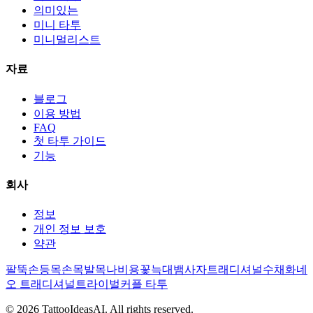
의미있는
미니 타투
미니멀리스트
자료
블로그
이용 방법
FAQ
첫 타투 가이드
기능
회사
정보
개인 정보 보호
약관
팔뚝
손
등
목
손목
발목
나비
용
꽃
늑대
뱀
사자
트래디셔널
수채화
네
오 트래디셔널
트라이벌
커플 타투
© 2026 TattooIdeasAI. All rights reserved.