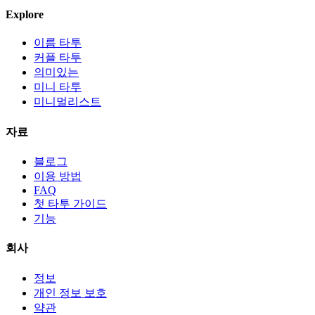
Explore
이름 타투
커플 타투
의미있는
미니 타투
미니멀리스트
자료
블로그
이용 방법
FAQ
첫 타투 가이드
기능
회사
정보
개인 정보 보호
약관