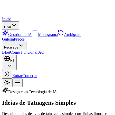
Início
Criar
Gerador de IA
Monograma
Ambigram
Galeria
Preços
Recursos
Blog
Como Funciona
FAQ
PT
Entrar
Começar
Design com Tecnologia de IA
Ideias de Tatuagens Simples
Descubra belos designs de tatuagens simples com linhas limpas e