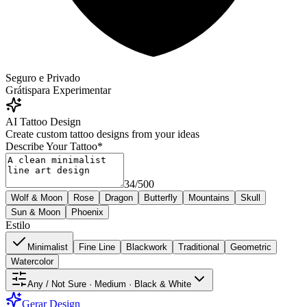
Seguro e Privado
Grátis
para Experimentar
AI Tattoo Design
Create custom tattoo designs from your ideas
Describe Your Tattoo
*
34
/
500
Wolf & Moon
Rose
Dragon
Butterfly
Mountains
Skull
Sun & Moon
Phoenix
Estilo
Minimalist
Fine Line
Blackwork
Traditional
Geometric
Watercolor
Any / Not Sure · Medium · Black & White
Gerar Design