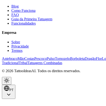
Blog
Como Funciona
FAQ
Guia da Primeira Tatuagem
Funcionalidades
Empresa
Sobre
Privacidade
Termos
Antebraço
Mão
Costas
Pescoço
Pulso
Tornozelo
Borboleta
Dragão
Flor
Lo
Tradicional
Tribal
Tatuagens Combinadas
© 2026 TattooIdeasAI. Todos os direitos reservados.
PT