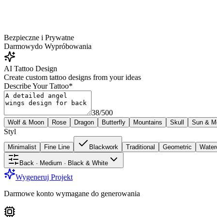
Bezpieczne i Prywatne
Darmowy
do Wypróbowania
AI Tattoo Design
Create custom tattoo designs from your ideas
Describe Your Tattoo
*
38
/
500
Wolf & Moon
Rose
Dragon
Butterfly
Mountains
Skull
Sun & M
Styl
Minimalist
Fine Line
Blackwork
Traditional
Geometric
Water
Back · Medium · Black & White
Wygeneruj Projekt
Darmowe konto wymagane do generowania