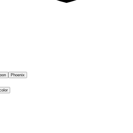
oon
Phoenix
color