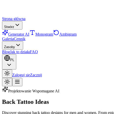
Strona główna
Stwórz
Generator AI
Monogram
Ambigram
Galeria
Cennik
Zasoby
Blog
Jak to działa
FAQ
PL
Zaloguj się
Zacznij
Projektowanie Wspomagane AI
Back Tattoo Ideas
Discover stunning back tattoo designs for men and women. From epic fu