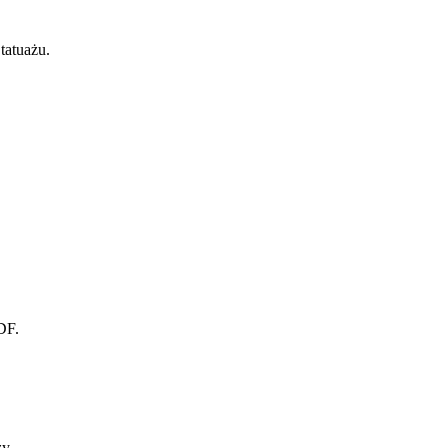
tatuażu.
DF.
ży