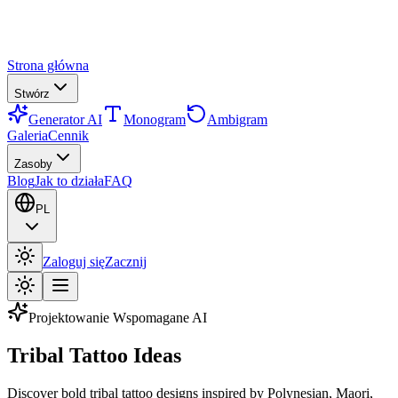
Strona główna
Stwórz
Generator AI
Monogram
Ambigram
Galeria
Cennik
Zasoby
Blog
Jak to działa
FAQ
PL
Zaloguj się
Zacznij
Projektowanie Wspomagane AI
Tribal Tattoo Ideas
Discover bold tribal tattoo designs inspired by Polynesian, Maori,