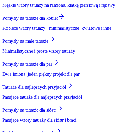
Męskie wzory tatuaży na ramiona, klatkę piersiową i rękawy
Pomysły na tatuaże dla kobiet
Kobiece wzory tatuaży - minimalistyczne, kwiatowe i inne
Pomysły na małe tatuaże
Minimalistyczne i proste wzory tatuaży
Pomysły na tatuaże dla par
Dwa imiona, jeden piękny projekt dla par
Tatuaże dla najlepszych przyjaciół
Pasujące tatuaże dla najlepszych przyjaciół
Pomysły na tatuaże dla sióstr
Pasujące wzory tatuaży dla sióstr i braci