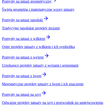
Pomysły na tatuaż geometryczny
Święta geometria i matematyczne wzory tatuaży
Pomysły na tatuaż japoński
Tradycyjne japońskie projekty irezumi
Pomysły na tatuaż z wilkiem
Ostre projekty tatuaży z wilkiem i ich symbolika
Pomysły na tatuaż z wężem
Urzekające projekty tatuaży z wężami i serpentami
Pomysły na tatuaż z lwem
Majestatyczne projekty tatuaży z lwem i ich znaczenie
Pomysły na tatuaż na szyi
Odważne projekty tatuaży na szyi i przewodnik po umiejscowieniu