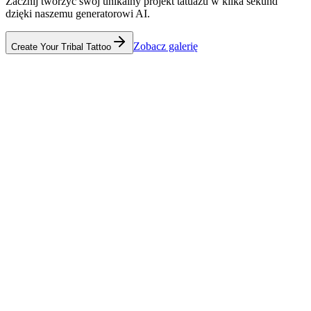
Zacznij tworzyć swój unikalny projekt tatuażu w kilka sekund
dzięki naszemu generatorowi AI.
Zobacz galerię
Create Your Tribal Tattoo