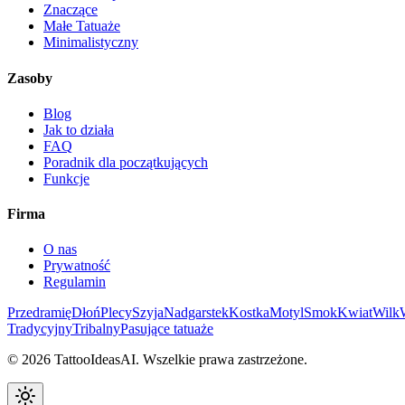
Znaczące
Małe Tatuaże
Minimalistyczny
Zasoby
Blog
Jak to działa
FAQ
Poradnik dla początkujących
Funkcje
Firma
O nas
Prywatność
Regulamin
Przedramię
Dłoń
Plecy
Szyja
Nadgarstek
Kostka
Motyl
Smok
Kwiat
Wilk
Tradycyjny
Tribalny
Pasujące tatuaże
© 2026 TattooIdeasAI. Wszelkie prawa zastrzeżone.