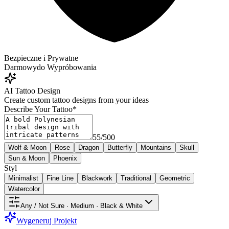
Bezpieczne i Prywatne
Darmowy
do Wypróbowania
AI Tattoo Design
Create custom tattoo designs from your ideas
Describe Your Tattoo
*
55
/
500
Wolf & Moon
Rose
Dragon
Butterfly
Mountains
Skull
Sun & Moon
Phoenix
Styl
Minimalist
Fine Line
Blackwork
Traditional
Geometric
Watercolor
Any / Not Sure · Medium · Black & White
Wygeneruj Projekt