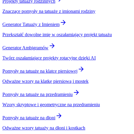
Projekty tatuaży rodzinnych
Znaczące pomysły na tatuaże z imionami rodziny
Generator Tatuaży z Imieniem
Przekształć dowolne imię w oszałamiający projekt tatuażu
Generator Ambigramów
Twórz oszałamiające projekty rotacyjne dzięki AI
Pomysły na tatuaże na klatce piersiowej
Odważne wzory na klatkę piersiową i mostek
Pomysły na tatuaże na przedramieniu
Wzory skryptowe i geometryczne na przedramieniu
Pomysły na tatuaże na dłoni
Odważne wzory tatuaży na dłoni i kostkach