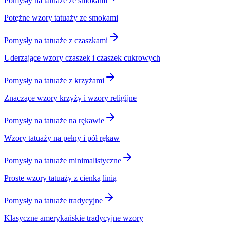
Pomysły na tatuaże ze smokami
Potężne wzory tatuaży ze smokami
Pomysły na tatuaże z czaszkami
Uderzające wzory czaszek i czaszek cukrowych
Pomysły na tatuaże z krzyżami
Znaczące wzory krzyży i wzory religijne
Pomysły na tatuaże na rękawie
Wzory tatuaży na pełny i pół rękaw
Pomysły na tatuaże minimalistyczne
Proste wzory tatuaży z cienką linią
Pomysły na tatuaże tradycyjne
Klasyczne amerykańskie tradycyjne wzory