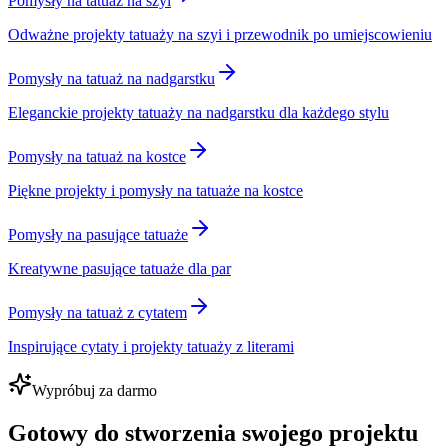
Pomysły na tatuaż na szyi
Odważne projekty tatuaży na szyi i przewodnik po umiejscowieniu
Pomysły na tatuaż na nadgarstku
Eleganckie projekty tatuaży na nadgarstku dla każdego stylu
Pomysły na tatuaż na kostce
Piękne projekty i pomysły na tatuaże na kostce
Pomysły na pasujące tatuaże
Kreatywne pasujące tatuaże dla par
Pomysły na tatuaż z cytatem
Inspirujące cytaty i projekty tatuaży z literami
Wypróbuj za darmo
Gotowy do stworzenia swojego projektu