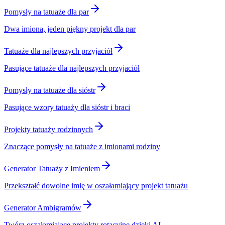
Pomysły na tatuaże dla par
Dwa imiona, jeden piękny projekt dla par
Tatuaże dla najlepszych przyjaciół
Pasujące tatuaże dla najlepszych przyjaciół
Pomysły na tatuaże dla sióstr
Pasujące wzory tatuaży dla sióstr i braci
Projekty tatuaży rodzinnych
Znaczące pomysły na tatuaże z imionami rodziny
Generator Tatuaży z Imieniem
Przekształć dowolne imię w oszałamiający projekt tatuażu
Generator Ambigramów
Twórz oszałamiające projekty rotacyjne dzięki AI