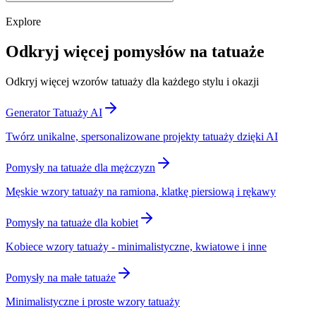
Explore
Odkryj więcej pomysłów na tatuaże
Odkryj więcej wzorów tatuaży dla każdego stylu i okazji
Generator Tatuaży AI
Twórz unikalne, spersonalizowane projekty tatuaży dzięki AI
Pomysły na tatuaże dla mężczyzn
Męskie wzory tatuaży na ramiona, klatkę piersiową i rękawy
Pomysły na tatuaże dla kobiet
Kobiece wzory tatuaży - minimalistyczne, kwiatowe i inne
Pomysły na małe tatuaże
Minimalistyczne i proste wzory tatuaży