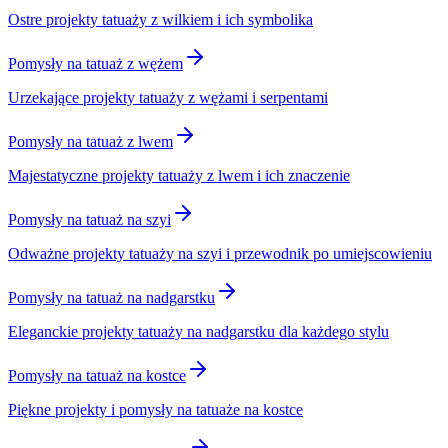
Ostre projekty tatuaży z wilkiem i ich symbolika
Pomysły na tatuaż z wężem
Urzekające projekty tatuaży z wężami i serpentami
Pomysły na tatuaż z lwem
Majestatyczne projekty tatuaży z lwem i ich znaczenie
Pomysły na tatuaż na szyi
Odważne projekty tatuaży na szyi i przewodnik po umiejscowieniu
Pomysły na tatuaż na nadgarstku
Eleganckie projekty tatuaży na nadgarstku dla każdego stylu
Pomysły na tatuaż na kostce
Piękne projekty i pomysły na tatuaże na kostce