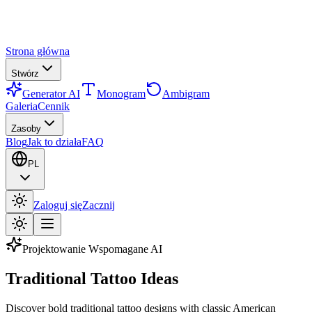
Strona główna
Stwórz
Generator AI
Monogram
Ambigram
Galeria
Cennik
Zasoby
Blog
Jak to działa
FAQ
PL
Zaloguj się
Zacznij
Projektowanie Wspomagane AI
Traditional Tattoo Ideas
Discover bold traditional tattoo designs with classic American