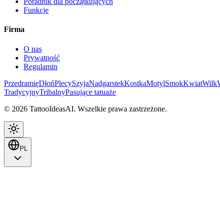
Poradnik dla początkujących
Funkcje
Firma
O nas
Prywatność
Regulamin
Przedramię
Dłoń
Plecy
Szyja
Nadgarstek
Kostka
Motyl
Smok
Kwiat
Wilk
Tradycyjny
Tribalny
Pasujące tatuaże
© 2026 TattooIdeasAI. Wszelkie prawa zastrzeżone.
PL