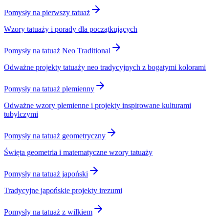
Pomysły na pierwszy tatuaż
Wzory tatuaży i porady dla początkujących
Pomysły na tatuaż Neo Traditional
Odważne projekty tatuaży neo tradycyjnych z bogatymi kolorami
Pomysły na tatuaż plemienny
Odważne wzory plemienne i projekty inspirowane kulturami
tubylczymi
Pomysły na tatuaż geometryczny
Święta geometria i matematyczne wzory tatuaży
Pomysły na tatuaż japoński
Tradycyjne japońskie projekty irezumi
Pomysły na tatuaż z wilkiem