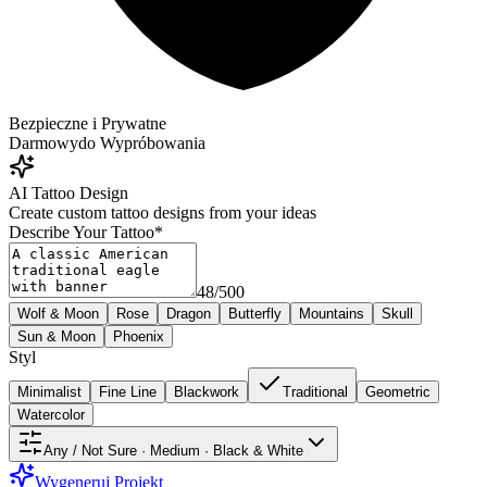
Bezpieczne i Prywatne
Darmowy
do Wypróbowania
AI Tattoo Design
Create custom tattoo designs from your ideas
Describe Your Tattoo
*
48
/
500
Wolf & Moon
Rose
Dragon
Butterfly
Mountains
Skull
Sun & Moon
Phoenix
Styl
Minimalist
Fine Line
Blackwork
Traditional
Geometric
Watercolor
Any / Not Sure · Medium · Black & White
Wygeneruj Projekt